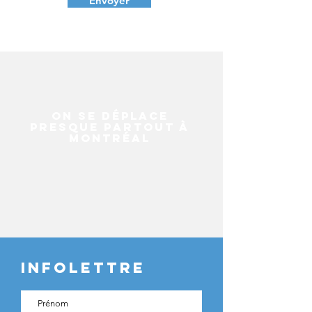
Envoyer
ON SE DéPLACE
PRESQUE PARTOUT à
MONTRéAL
INFOLETTRE