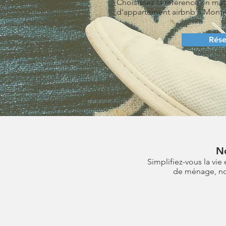
Choisissez la référence en ma
d'appartement airbnb à Montr
Rése
No
Simplifiez-vous la vi
de ménage, nou