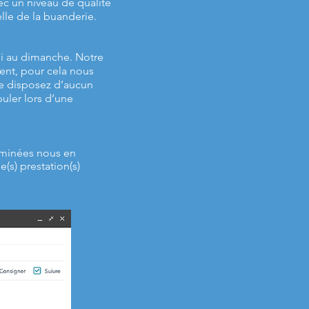
c un niveau de qualité
lle de la buanderie.
di au dimanche. Notre
ent, pour cela nous
ne disposez d’aucun
puler lors d’une
erminées nous en
e(s)
prestation(s)