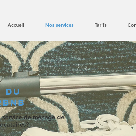
Accueil
Nos services
Tarifs
Con
n du
rbnb
un service de ménage de
 locataires?