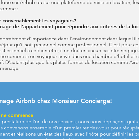
 loué sur Airbnb ou sur une plateforme de mise en location, le
 comme :
r
convenablement les voyageurs?
age de l'appartement pour répondre aux critères de la loc
normément d'importance dans l'environnement dans lequel il é
séjour qu'il soit personnel comme professionnel. C'est pour c
st essentiel à ce bien-être, il ne doit en aucun cas être négligé
sée comme si un voyageur arrivé dans une chambre d'hôtel et 
if. D'autant plus que les plates-formes de location comme Air
e ménage.
nage Airbnb chez Monsieur Concierge!​
e ne commence
 prestation de l’un de nos services, nous nous déplaçons gratu
s convenons ensemble d’un premier rendez-vous pour récupére
ment et réalisons un état des lieux avec l’hôte pour définir les pr