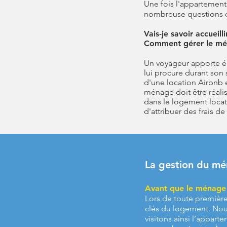
Une fois l'appartement
nombreuse questions
Vais-je savoir
accueilli
Comment gérer le mén
Un voyageur apporte é
lui
procure durant son 
d'une location Airbnb e
ménage doit être réali
dans le logement locat
d'attribuer des frais d
La gestion du mé
Avant que le ménag
Lors de toute première
clés du logement. Nou
visitons ainsi l’apparte