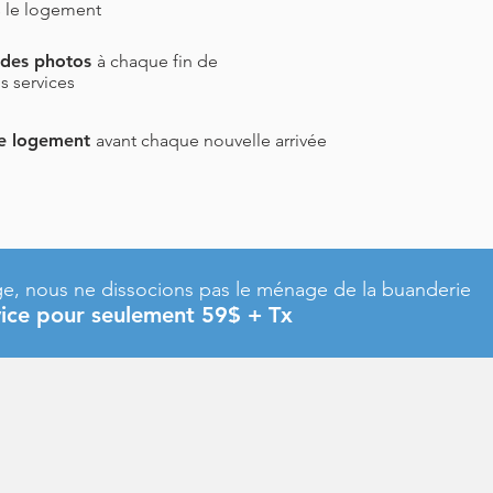
s le logement
 des photos
à
chaque fin de
s services
 le logement
avant chaque nouvelle arrivée
e, nous ne
dis
socions
pas le ménage de la buanderie
vice pour
seulement
59$ + Tx