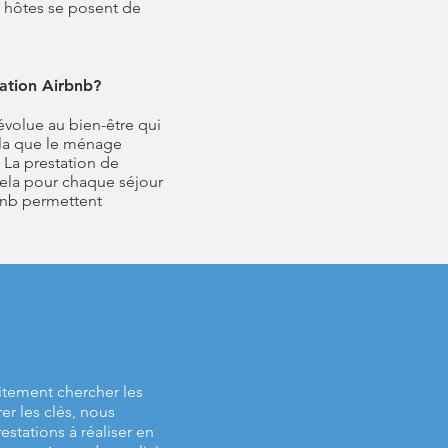
s hôtes se posent de
ation Airbnb?
volue au bien-être qui
ela que le ménage
. La prestation de
cela pour chaque séjour
bnb permettent
itement chercher les
r les clés, nous
estations à réaliser en