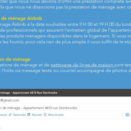
ter que nous nous devons d’offrir une prestation complète ave
ela que nous ne dissocions pas la prestation de ménage avec ce
n de ménage Airbnb
age Airbnb à la date souhaitée entre 9 H 00 et 19 H 00 du lun
 professionnels qui assurent l’entretien global de l’appartem
et les produits ménagers disponibles dans le logement. Si vous 
les fournir, pour cela rien de plus simple il vous suffit de le sti
.
tion de ménage
tations de ménage et de
nettoyage de linge de maison
​sont t
 l’hôte via message texte ou courriel accompagné de photos d
an@gmail.com
ion de ménage - Appartement 4870 rue Sherbrooke
,