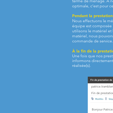
terme de ménage. À no
optimale, c’est pour c
Pendant la prestatio
Nous effectuons le mén
équipe est composée de
utilisons le matériel 
matériel, nous pouvons 
commande de service
À la fin de la presta
Une fois que nos pres
informons directement
réalisée(s)
.
patrice.trambl
Fin de prestat
Bonjour Patrice