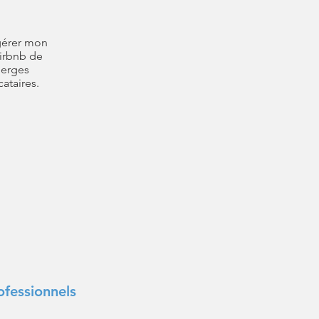
 gérer mon
Airbnb de
ierges
cataires.
ofessionnels