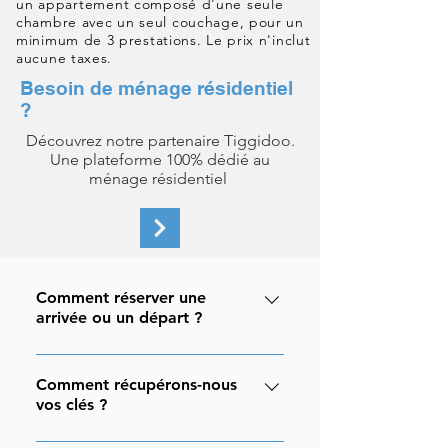
un
appartement
composé d'une seule
chambre avec un
seul
couchage, pour un
minimum de 3 prestations. Le prix n'inclut
aucune taxes.
Besoin de ménage résidentiel
?
Découvrez notre partenaire Tiggidoo.
Une plateforme 100% dédié au
ménage résidentiel
Comment réserver une
arrivée ou un départ ?
Vous pouvez réserver les services
d'arrivées et ou de départs de
Comment récupérons-nous
vos clés ?
Monsieur Concierge via les formulaires
en ligne disponibles sur le site. Il vous
Le service de récupération de clés de